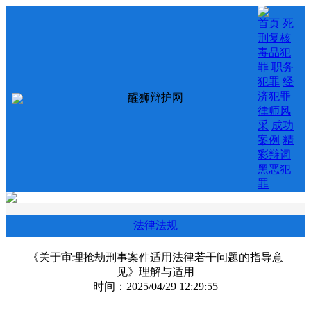
首页
死
刑复核
毒品犯
罪
职务
犯罪
经
济犯罪
醒狮辩护网
律师风
采
成功
案例
精
彩辩词
黑恶犯
罪
法律法规
《关于审理抢劫刑事案件适用法律若干问题的指导意
见》理解与适用
时间：2025/04/29 12:29:55