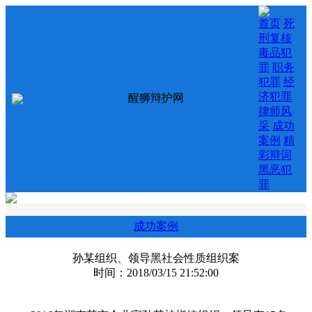
首页
死
刑复核
毒品犯
罪
职务
犯罪
经
济犯罪
醒狮辩护网
律师风
采
成功
案例
精
彩辩词
黑恶犯
罪
成功案例
孙某组织、领导黑社会性质组织案
时间：2018/03/15 21:52:00