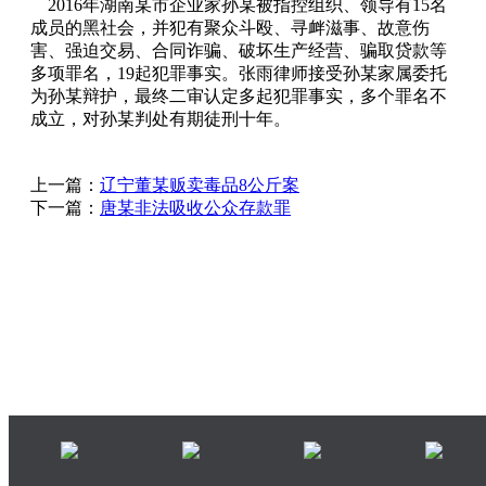
2016年湖南某市企业家孙某被指控组织、领导有15名
成员的黑社会，并犯有聚众斗殴、寻衅滋事、故意伤
害、强迫交易、合同诈骗、破坏生产经营、骗取贷款等
多项罪名，19起犯罪事实。张雨律师接受孙某家属委托
为孙某辩护，最终二审认定多起犯罪事实，多个罪名不
成立，对孙某判处有期徒刑十年。
上一篇：
辽宁董某贩卖毒品8公斤案
下一篇：
唐某非法吸收公众存款罪