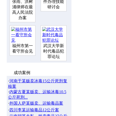
张雨、洪树
件办理技能
涌律师在最
研讨会
高人民法院
办案
福州市第一
武汉大学新
看守所会见
时代毒品犯
罪论坛
成功案例
·
河南于某贩卖冰毒15公斤死刑复
核案
·
内蒙古夏某贩卖、运输冰毒10.5
公斤死刑...
·
外国人萨某贩卖、运输毒品案
·
四川李某运输毒品12公斤案