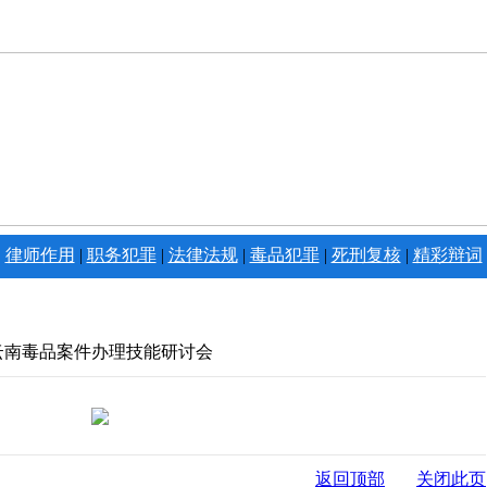
|
律师作用
|
职务犯罪
|
法律法规
|
毒品犯罪
|
死刑复核
|
精彩辩词
云南毒品案件办理技能研讨会
返回顶部
关闭此页