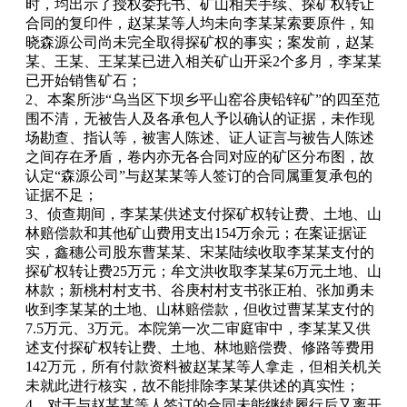
时，均出示了授权委托书、矿山相关手续、探矿权转让
合同的复印件，赵某某等人均未向李某某索要原件，知
晓森源公司尚未完全取得探矿权的事实；案发前，赵某
某、王某、王某某已进入相关矿山开采2个多月，李某某
已开始销售矿石；
2、本案所涉“乌当区下坝乡平山窑谷庚铅锌矿”的四至范
围不清，无被告人及各承包人予以确认的证据，未作现
场勘查、指认等，被害人陈述、证人证言与被告人陈述
之间存在矛盾，卷内亦无各合同对应的矿区分布图，故
认定“森源公司”与赵某某等人签订的合同属重复承包的
证据不足；
3、侦查期间，李某某供述支付探矿权转让费、土地、山
林赔偿款和其他矿山费用支出154万余元；在案证据证
实，鑫穗公司股东曹某某、宋某陆续收取李某某支付的
探矿权转让费25万元；牟文洪收取李某某6万元土地、山
林款；新桃村村支书、谷庚村村支书张正柏、张加勇未
收到李某某的土地、山林赔偿款，但收过曹某某支付的
7.5万元、3万元。本院第一次二审庭审中，李某某又供
述支付探矿权转让费、土地、林地赔偿费、修路等费用
142万元，所有付款资料被赵某某等人拿走，但相关机关
未就此进行核实，故不能排除李某某供述的真实性；
4、对于与赵某某等人签订的合同未能继续履行后又离开