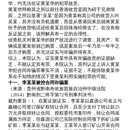
华，均无法佐证黄某华的犯罪故意。
黄某华辩称其之所以前往香港收货是因为碍于兄弟情
面，之所以签署“吴某”是因为黄某称其公司的收货人叫
吴某，其并没有关机逃匿，而是从香港回来后就将黄某
给予的收货电话还给黄某后回珠海经商去了。在没有相
反证据之前，该辩解具有一定的合理性。
侦查机关对黄某华的财产状况进行了调查，其房产、车
辆或是案发前就已购置，或是案发后一年乃至一年半之
后方才购置，亦无法证实与诈骗所得有关。
综上，本院认为，证实黄某华具有诈骗故意的证据缺
乏，不能认定其有罪。本院认为，原判认定上诉人黄某
华犯合同诈骗罪事实不清，证据不足，不能排除黄某华
系在不知情的情况下受黄某利用实施犯罪的可能。
十一、李某某被控合同诈骗案
（来源：贵州省黔南布依族苗族自治州中级法院
（2014）黔南刑二终字第72号刑事判决书）
裁判要旨：1、在案证据证实，李某某以森源公司名义与
鑫穗公司签订探矿权转让合同，且至少支付了转让款25
万元并取得转让合同、授权委托书复印件，转让合同虽
属效力待定，但森源公司已实际控制合同项下的矿山探
矿权；李某某在与赵某某、王某等人签订矿山开采合同