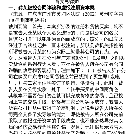
肖文彬律师
一、龚某被控合同诈骗和虚报注册资本案
（来源：广东省广州市黄埔区法院（2002）黄刑初字第
136号刑事判决书）
裁判要旨：首先，本案所涉及的注册和货物买卖，均不
是被告人龚某以个人名义进行的，而是以公司的名义，
且该公司并非以犯罪为目的而成立的，该公司的成立又
经过了合法登记并一直未被注销，所以公诉机关指控的
所谓被告人龚某的行为实际上就是其公司的行为。其
次，从被告人所在公司与广东省R公司、L发电厂之间买
卖货物的系列行为来看，不存在被告人所在公司有合同
诈骗的故意和客观行为，理由如下：（1）被告人所在公
司在购买广东省R公司货物之前已找到了买主即L发电
厂，并与二家单位均签订了购销、供货合同，此时，被
告人所在公司实质上处于一个转手买卖的中间商角色，
其根本不需要任何资金就可以完成货物的交易，且已按
照正常的交易手段、价格与二家公司实际成交，被告人
所在公司也从中获得了价差利润，这说明被告人所在公
司完全具备了实际履约能力，即使被告人所在公司先前
采取了虚报注册资本的手段成立，也不能必然导致其以
后的经济贸易行为均属诈骗，况且并无证据显示被告人
当初成立该公司的目的就是为了诈骗；（2）关于公诉机