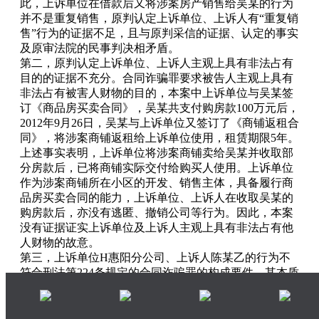
此，上诉单位在借款后又将涉案房产销售给吴某的行为
并不是重复销售，原判认定上诉单位、上诉人有“重复销
售”行为的证据不足，且与原判采信的证据、认定的事实
及原审法院的民事判决相矛盾。
第二，原判认定上诉单位、上诉人主观上具有非法占有
目的的证据不充分。合同诈骗罪要求被告人主观上具有
非法占有被害人财物的目的，本案中上诉单位与吴某签
订《商品房买卖合同》，吴某共支付购房款100万元后，
2012年9月26日，吴某与上诉单位又签订了《商铺返租合
同》，将涉案商铺返租给上诉单位使用，租赁期限5年。
上述事实表明，上诉单位将涉案商铺卖给吴某并收取部
分房款后，已将商铺实际交付给购买人使用。上诉单位
作为涉案商铺所在小区的开发、销售主体，具备履行商
品房买卖合同的能力，上诉单位、上诉人在收取吴某的
购房款后，亦没有逃匿、撤销公司等行为。因此，本案
没有证据证实上诉单位及上诉人主观上具有非法占有他
人财物的故意。
第三，上诉单位H惠阳分公司、上诉人陈某乙的行为不
符合刑法第224条规定的合同诈骗罪的构成要件，其本质
上属于民事纠纷，对此，借款方叶某、购房方吴某均已
就原公诉机关指控、原审法院认定的事实提起民事诉
讼，寻求民事途径解决，本案应当由民事法律进行调