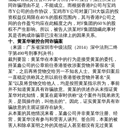
同诈骗理由不足，不能成立。而根据香港P公司与宝鸡
市Y公司的合作协议，宝鸡市Y公司对厦门H大饭店的投
资权益仅局限在40％的股权范围内，其与香港P公司之
间的合作盈亏均应在此幅度之内，对F集团的60％的股
权不产生影响。所以，被告人洪某对F集团隐瞒此事对
其是否构成诈骗罪已没有法律上的因果关系。
十、黄某华被控合同诈骗案
（来源：广东省深圳市中级法院（2014）深中法刑二终
字第490号刑事判决书）
裁判要旨：黄某华在本案中的行为是接受黄某的委托，
持某鑫公司的公章前往香港签收涉案货物并署假名“吴
某”，之后再将货物交给另一不知名人士。黄某华归案后
一直稳定供称其之所以前往香港签收货物并署名“吴
某”以及将货物交给他人，均是按照黄某指示所为，事前
并不知道黄某具有诈骗故意。黄某的供述亦从未指证黄
某华对此知情，黄某在庭审时供称“这个案件与我弟弟无
关，是我操作的，叫他去的”。因此，证实黄某华具有诈
骗故意的主观证据存在缺失。
从本案的其他情况来看，某鑫公司并非黄某华注册、经
营，黄某华没有参与和受害人谈判、签合同，本案的被
害人和除卓某明之外的其他证人甚至都没有见过黄某