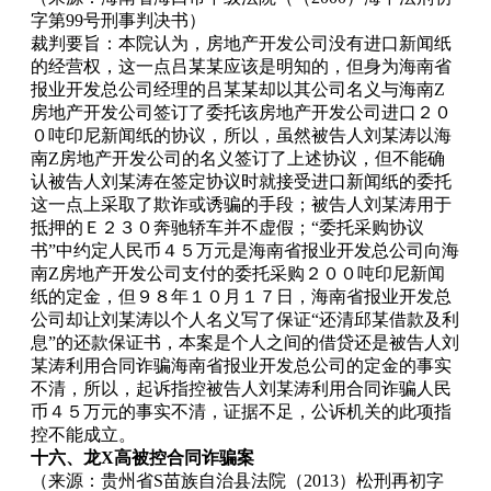
字第99号刑事判决书）
裁判要旨：本院认为，房地产开发公司没有进口新闻纸
的经营权，这一点吕某某应该是明知的，但身为海南省
报业开发总公司经理的吕某某却以其公司名义与海南Z
房地产开发公司签订了委托该房地产开发公司进口２０
０吨印尼新闻纸的协议，所以，虽然被告人刘某涛以海
南Z房地产开发公司的名义签订了上述协议，但不能确
认被告人刘某涛在签定协议时就接受进口新闻纸的委托
这一点上采取了欺诈或诱骗的手段；被告人刘某涛用于
抵押的Ｅ２３０奔驰轿车并不虚假；“委托采购协议
书”中约定人民币４５万元是海南省报业开发总公司向海
南Z房地产开发公司支付的委托采购２００吨印尼新闻
纸的定金，但９８年１０月１７日，海南省报业开发总
公司却让刘某涛以个人名义写了保证“还清邱某借款及利
息”的还款保证书，本案是个人之间的借贷还是被告人刘
某涛利用合同诈骗海南省报业开发总公司的定金的事实
不清，所以，起诉指控被告人刘某涛利用合同诈骗人民
币４５万元的事实不清，证据不足，公诉机关的此项指
控不能成立。
十六、龙X高被控合同诈骗案
（来源：贵州省S苗族自治县法院（2013）松刑再初字