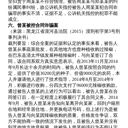
全归责于周某某不符合情理。被告周某某与郑某某的纠
纷属民事纠纷，故公诉机关指控被告人周某某犯合同诈
骗罪的事实不清，证据不足，公诉机关指控的犯罪不能
成立。
六、曾某被控合同诈骗案
（来源：黑龙江省漠河县法院（2015）漠刑初字第5号刑
事判决书）
裁判要旨：综合全案的证据和认定的事实来看，被告人
曾某从事蔬菜批发，在其他地方也曾种植收购过辣椒，
在巴东县清太坪镇发展种植辣椒时，与向某签订了合
同，该合同系双方真实意思表示。在2013年11月至2014
年9月长达十余月的时间内，被告人曾某按照合同的约
定，提供了价值30200元的种子、价值9000元的农药，本
人并邀请他人进行了技术指导，2014年8月至2014年9
月，积极进行收购，分四次支付了96000元辣椒收购款。
通过被告人曾某的上述行为可以看出，被告人曾某在合
同签订后，在一定程度上积极履行了其合同义务。2014
年9月，被告人曾某未告知向某离开向某家，回到户籍所
在地和经常居住地，并更换电话号码，但上述行为是被
告人曾某与向某因辣椒收购的质量、价格发生争议，双
方不能协商一致的情况下发生的，且被告人曾某并没有
到其他地方故意躲避，故被告人曾某的该行为不能认定