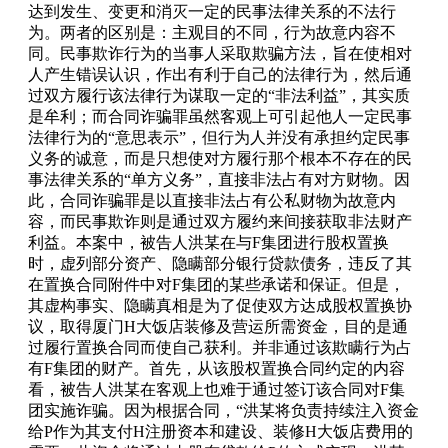
达到发生、变更和消灭一定的民事法律关系的不法行
为。两者的区别是：主观目的不同，行为故意内容不
同。民事欺诈行为的当事人采取欺骗方法，旨在使相对
人产生错误认识，作出有利于自己的法律行为，然后通
过双方履行该法律行为谋取一定的“非法利益”，其实质
是牟利；而合同诈骗罪虽然客观上可引起他人一定民事
法律行为的“意思表示”，但行为人并没有承担约定民事
义务的诚意，而是只想使对方履行那个根本不存在的民
事法律关系的“单方义务”，直接非法占有对方财物。因
此，合同诈骗罪是以直接非法占有公私财物为故意内
容，而民事欺诈则是通过双方履约来间接获取非法财产
利益。本案中，被告人洪某在与F集团进行股权置换
时，虚列部分资产、隐瞒部分银行贷款债务，违反了其
在置换合同附件中对F集团的某些承诺和保证。但是，
其虚构事实、隐瞒真相是为了促使双方达成股权置换协
议，取得厦门H大饭店装修及营运所需资金，目的是通
过履行置换合同而使自己获利。并非通过该欺瞒行为占
有F集团的财产。首先，从该股权置换合同约定的内容
看，被告人洪某在客观上也难于通过签订该合同对F集
团实施诈骗。因为根据合同，“洪某将负责持续注入资金
给P作为其支付H注册资本和建设、装修H大饭店费用的