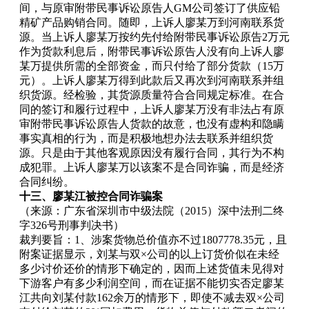
间，与原审附带民事诉讼原告人GM公司签订了供应铅
精矿产品购销合同。随即，上诉人廖某万到河南联系货
源。当上诉人廖某万按约先付给附带民事诉讼原告2万元
作为货款利息后，附带民事诉讼原告人没有向上诉人廖
某万提供所需的全部资金，而只付给了部分货款（15万
元）。上诉人廖某万得到此款后又再次到河南联系并组
织货源。经检验，其货源质量符合合同规定标准。在合
同的签订和履行过程中，上诉人廖某万没有非法占有原
审附带民事诉讼原告人货款的故意，也没有虚构和隐瞒
事实真相的行为，而是积极地想办法去联系并组织货
源。只是由于其他客观原因没有履行合同，其行为不构
成犯罪。上诉人廖某万以该案不是合同诈骗，而是经济
合同纠纷。
十三、廖某江被控合同诈骗案
（来源：广东省深圳市中级法院（2015）深中法刑二终
字326号刑事判决书）
裁判要旨：1、涉案货物总价值亦不过1807778.35元，且
附案证据显示，刘某与双×公司的以上订货价似在未经
多少讨价还价的情形下确定的，因而上述货值未见得对
下游客户有多少利润空间，而在证据不能切实否定廖某
江共向刘某付款162余万的情形下，即使不减去双×公司