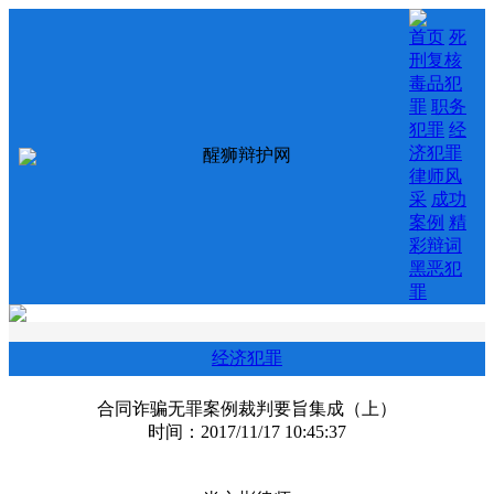
首页
死
刑复核
毒品犯
罪
职务
犯罪
经
济犯罪
醒狮辩护网
律师风
采
成功
案例
精
彩辩词
黑恶犯
罪
经济犯罪
合同诈骗无罪案例裁判要旨集成（上）
时间：2017/11/17 10:45:37