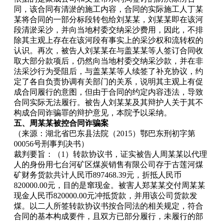
同，该合同有清淤的施工内容，合同的实际施工人丁某
某将合同的一部分标段转包给刘某某，刘某某即在该河
段清淤采沙，并向当地村委交纳采沙费用，因此，不排
除其主观上存在在该河段有事实上的采沙权和流转权的
认识。再次，被告人刘某某在与盖某某等人签订合同收
取大部分款项后，仍然向当地村委交纳采沙款，并在非
法采沙行为受阻后，与盖某某等人续签了补充协议，约
定了各自负责协调有关部门的关系，说明其主观上有促
成合同履行的意图，但由于合同的约定内容违法，导致
合同实际无法履行。被告人刘某某及其辩护人关于其不
构成合同诈骗罪的辩护意见，本院予以采纳。
五、周某某被控合同诈骗案
（来源：湖北省巴东县法院（2015）鄂巴东刑初字第
00056号刑事判决书）
裁判要旨：（1）转款协议书，证实被告人周某某以代理
人的身份用七台河矿区煤炭销售有限公司存于古莲河煤
矿财务货款共计人民币897468.39元，折抵人民币
820000.00元，目的是窜现金。被害人郑某某交付周某某
现金人民币820000.00元冲抵货款，并用该公司货款发
煤。以二人所签转款协议书按合同法的相关规定，符合
合同的基本构成要件，且双方已部分履行，未履行的部