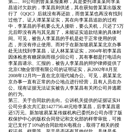
第二、H公司的曾某某报案称，其是委托谭某某向李某
昌追讨欠款的，李某昌则供述，其在获知曾某某出版发
行了《QQC》后就没有再还款，而曾某某也再没有找到
过他了。证人谭某某证实，其在向李某昌追款的过程
中，李某昌的手机要么无人接听，要么关机，只还了5万
元后即没有再与其见面了，未能证实追款结束的具体时
间。可见，被告人李某昌的手机是处于正常使用的状
态，并没有停止使用。而对于在新加坡易某某北京办事
处无法找到李某昌，证人林某某证实，2004年初李某昌
因体检患有糖尿病而很少回公司，其有事都是打电话向
李某昌请示、汇报的，被告人李某昌的辩护律师提供了
北京C物业管理有限公司的证明证实，从2002年8月至
2008年12月均一直在北京现代城办公。可见，易某某北
京办事一直有正常的办公地点进行经营，且有人员在办
公。现有证据无法证实被告人李某昌有关闭公司并逃匿
的行为。
第三、关于合同款的去向。公诉机关提供的证据证实H
公司分多次共汇款1427756.48元给李某昌，后李某昌退
还5万元。新加坡易某某传媒机构已委托B公司办理了版
权保护中心的版权合同登记和文化部的样带审批，可推
定已支付了10%的合同款给K电视台，取得了相关的授
权证书、样带等，至于是否还有其他付款、具体是多