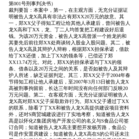
第001号刑事判决书）
裁判要旨：本案中，第一，在主观方面，无充分证据证
明被告人龙X高具有非法占有郑XX20万元的故意。其
一，郑XX父子得知工程让给其他人承建后，曾问被告人
龙X高和丁XX，龙、丁二人均答复把工程建设好后退
钱。为该20万元资金，被告人龙X高曾派一个姓龙的和
其妻先后前往郑XX处商谈转入股金入股问题。其二，被
告人龙X高及其辩护人辩称，根据郑XX担保承诺，借款
给丁XX还债，加上丁XX的领条等，已偿还了郑
XX13.74万元。对此，郑XX的担保承诺与丁XX的领
条、借条以及20万元之间的关系，是否如被告人及其辩
护人所述，缺乏证据判定。其三，郑XX父子于2004年春
节得知工程让他人承建后，至2007年3月13日被告人龙X
高被刑事拘留前，长达三年时间没有向任何部门反映20
万元问题。第二、在客观方面，无充分证据证明被告人
龙X高对郑XX父子采取欺诈行为。郑XX父子通过丁XX
的联系，除看了丁XX和被告人龙X高提供建设项目资料
外，还对S商贸城建设进行了实地考察，知道被告人龙X
高是以怀化Z集团房地产开发公司的名义与S食品公司签
订合同；知道被告人龙X高主要想开发杨芳路，食品公
司是作安置房建设；知道被告人龙X高在S的公司还未注