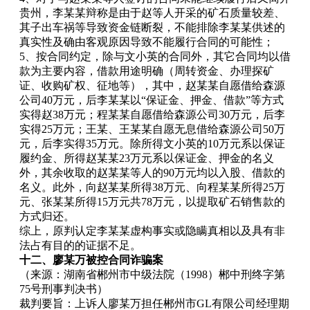
贵州，李某某辩称是由于赵等人开采的矿石质量较差、
其子出车祸等导致资金链断裂，不能排除李某某供述的
真实性及确由客观原因导致不能履行合同的可能性；
5、按合同约定，除与文小英的合同外，其它合同均以借
款为主要内容，借款用途明确（周转资金、办理探矿
证、收购矿权、征地等），其中，赵某某自愿借给森源
公司40万元，后李某某以“保证金、押金、借款”等方式
实得赵38万元；程某某自愿借给森源公司30万元，后李
实得25万元；王某、王某某自愿无息借给森源公司50万
元，后李实得35万元。除所得文小英的10万元系以保证
履约金、所得赵某某23万元系以保证金、押金的名义
外，其余收取的赵某某等人的90万元均以入股、借款的
名义。此外，向赵某某所得38万元、向程某某所得25万
元、张某某所得15万元共78万元，以提取矿石销售款的
方式归还。
综上，原判认定李某某虚构事实或隐瞒真相以及具有非
法占有目的的证据不足。
十二、廖某万被控合同诈骗案
（来源：湖南省郴州市中级法院（1998）郴中刑终字第
75号刑事判决书）
裁判要旨：上诉人廖某万担任郴州市GL有限公司经理期