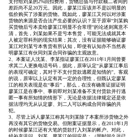
支付给刘某的2%回扣费用，货物总值与付款额二者间的
差距尚不足20万元。因此，廖某江应该并不是以明显的
低价购买了涉案的货物。既如此，廖某江又何以对涉案
货物的来源是否合法产生必要的认识？至于原审“刘某购
买货物后亏本卖给廖某江明显不合常理”的论述则寓意不
清，首先，刘某如果不是亏本售货，可能无法成就其本
人被定罪科刑的现实结果；其次，没有证据能够确证廖
某江对刘某亏本售货有所认知，即使有认知亦不当然表
明廖某江有伙同刘某合同诈骗的主观故意。
2、本案证人沈某、李某指证廖某江在2011年1月间曾要
求其二人更换电话号码，据此，原审认定“从廖某江事后
的表现可确定，其对于不支付货款逃匿是知情的”。客观
的说，原审以上认定有其一定的合理性，但既认定廖某
江的相关表现是在“事后”，那么，在没有确凿证据证明
廖某江是在事中、事前即对刘某准备不支付货款并行逃
匿一事有所知情的情形下，无论是依据法律规定还是依
据法理均无从认定廖、刘二人可以构成合同诈骗的共
犯。
3、尽管上诉人廖某江称其与刘某除了本案所涉货物之外
再没有其它的货物交易。但附案证据显示，在2011年1月
的时候廖某江还有大笔的货款打入刘某的帐户。对此，
经补充讯问，刘某、廖某江的回应是：（因时间久远已