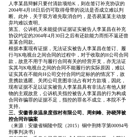
人李某昌辩解只要付清款项给K，则在签订补充协议的
2004年4月18日后仍可取得母带的说法是否成立难以判
断。此外，关于双方谁先取消合约，是否易某某主动放
弃均难以查明。
第五、公诉机关未能提供证据证实被告人李某昌在补充
协议约定的2004年4月30日之后有还款能力而拒不返还曾
某某合同款。
根据本案现有证据，无法证实被告人李某昌在签订、履
行与K电视台之间合同的过程中，对于收取的H公司合同
款，故意不用于与履行合同有关的经营开支，亦无法证
实其与K电视台之间的合同不能履行的实际原因，难以
证实其在不能向H公司交付合同约定标的的情况下，故
意携款逃匿、关闭公司意图非法占有对方款项，因此，
现有证据不足以证实被告人李某昌具有非法占有他人财
物的主观故意，公诉机关指控被告人李某昌的行为构成
合同诈骗罪的证据不足，指控的罪名不成立，本院不予
支持。
三、安徽香泉温泉度假村有限公司、周剑峰、孙晓萍被
控合同诈骗案
（来源：安徽省铜陵中院（2015）铜中刑终字第00094号
刑事判决书）