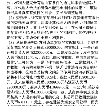
分，权利人也完全有理由有条件的通过民事诉讼解决纠
纷。在代理人合法的身份不能完全排除的状态下，该协
议书具备真实有效性的纠纷，受民法调整适当。
（2）委托书，证实周某某与七台河矿区煤炭销售有限公
司的委托关系成立，即印证其代理人的身份，也印证其
履行职务行为，并且已受到公司认可，在公司不能证明
周某某作为代理人终止代理行为的期限时，其代理行为
仍然有效，由该公司承担不利责任。
（3）从证据表明双方对该笔货款的支配情况上，①以周
某某窜出的现金人民币820000.00元的支配上，一是已返
还郑某某人民币220000.00元；二是发煤23车，发生货款
人民币631115.71元，该款已由公司收取。在两笔款的归
属界定上可分为：一是已作为债务偿还；二是权利人已
作收取，占有的依据性不强，缺乏以非法占有为目的的
构成要件。②郑某某按协议约定已使用七台河矿区煤炭
销售有限公司账户发煤8865吨，货款人民币189001.00
元。从未使用的人民币630999.00元与返还人民币
220000.00元，剩余人民币410999.00元，与公诉机关认定
经济损失人民币410000.00元相一致。从案件事实反映出
周某某个人没有实际占用的机会，从公司已收回发煤款
人民币631115.71元上，存在受益为煤炭公司获得，而完