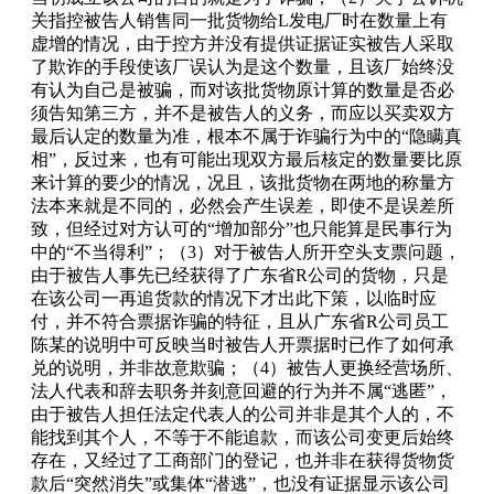
关指控被告人销售同一批货物给L发电厂时在数量上有
虚增的情况，由于控方并没有提供证据证实被告人采取
了欺诈的手段使该厂误认为是这个数量，且该厂始终没
有认为自己是被骗，而对该批货物原计算的数量是否必
须告知第三方，并不是被告人的义务，而应以买卖双方
最后认定的数量为准，根本不属于诈骗行为中的“隐瞒真
相”，反过来，也有可能出现双方最后核定的数量要比原
来计算的要少的情况，况且，该批货物在两地的称量方
法本来就是不同的，必然会产生误差，即使不是误差所
致，但经过对方认可的“增加部分”也只能算是民事行为
中的“不当得利”；（3）对于被告人所开空头支票问题，
由于被告人事先已经获得了广东省R公司的货物，只是
在该公司一再追货款的情况下才出此下策，以临时应
付，并不符合票据诈骗的特征，且从广东省R公司员工
陈某的说明中可反映当时被告人开票据时已作了如何承
兑的说明，并非故意欺骗；（4）被告人更换经营场所、
法人代表和辞去职务并刻意回避的行为并不属“逃匿”，
由于被告人担任法定代表人的公司并非是其个人的，不
能找到其个人，不等于不能追款，而该公司变更后始终
存在，又经过了工商部门的登记，也并非在获得货物货
款后“突然消失”或集体“潜逃”，也没有证据显示该公司