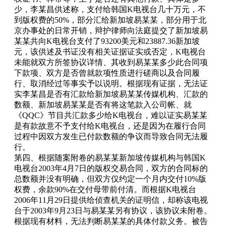
少，李某昌供述称，支付给韩国K电视台几十万元，不
到版权费的50%，部分汇给新加坡易某某，部分用于北
京办事处的日常开销，辩护律师向法庭提交了新加坡易
某某共向K电视台支付了93200美元和23887.36新加坡
元，该供述及书证没有相关证据证实或否定，K电视台
未能就双方所签协议详情、其收到易某某多少此合同项
下款项、双方是否曾就款项性质进行磋商以及合同履
行、取消经过等事实予以说明。根据现有证据，无法证
实李某昌是否有汇款给新加坡易某某传媒机构、汇款的
数额、新加坡易某某是否有将这笔款入公司帐、就
《QQC》节目共汇款多少给K电视台，难以证实易某某
是有款故意不予支付给K电视台，还是因为在履行合同
过程中因双方发生已付款数额的争议而导致合同无法履
行。
第四、根据随案附卷的易某某新加坡传媒机构与韩国K
电视台2003年4月7日的版权交易合同，双方的合同标的
总数额并没有明确，但双方仅约定一个月内交付10%版
权费，余款90%在交付母带前付清。而根据K电视台
2006年11月29日提供给侦查机关的证明信，却称该电视
台于2003年9月23日与易某某另有协议，该协议未附卷。
根据现有材料，无法判断易某某的具体付款义务。被告