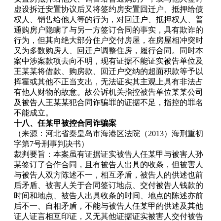
虚设拆迁安置协议后又将签约房安置回迁户、抵押给债
权人、销售给他人等的行为，对回迁户、抵押权人、普
通购房户隐瞒了与另一方签订合同的事实，具有欺诈的
行为，但其向绝大部分住户交付房屋，在房屋相冲突时
又为多数购房人、回迁户调整住房，履行合同。同时本
案中涉案款项去向不明，现有证据不能证实被告单位及
王某某将借款、购房款、回迁户交纳的超面积款等予以
挥霍或其他不正当支出，无法证实其主观上具有非法占
有他人财物的故意。故公诉机关指控被告单位某某公司
及被告人王某某犯合同诈骗罪的证据不足，指控的罪名
不能成立。
十八、任某甲被控合同诈骗案
（来源：河北省秦皇岛市海港区法院（2013）海刑重初
字第7号刑事判决书）
裁判要旨：本案虽有证据证实被告人任某甲与被害人孙
某签订了合作合同，且有被告人出具的收条，但被害人
与被告人双方陈述不一，相互矛盾，被告人的供述也前
后矛盾、被害人关于合同签订地点、交付被告人钱款的
时间和地点、被告人出具收条的时间、地点的陈述亦前
后不一、自相矛盾，不能与被告人任某甲的供述及其他
证人证言相互印证，又无其他证据证实被害人交付被告