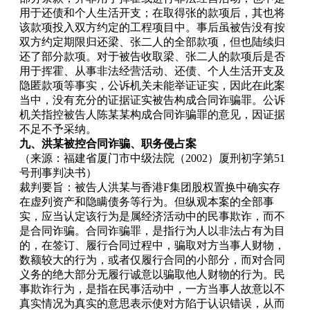
用于还债和个人生活开支；在取得张的款项后，其也将
该款项投入双方约定的工程项目中。事后虽被告没有按
双方约定期限归还梁、张二人的全部款项，但也陆续归
还了部分款项。对于被告收取梁、张二人的款项后是否
用于挥霍、从事非法经营活动、还债、个人生活开支及
隐匿款项等事实，公诉机关未能举证证实，因此在此案
当中，没有充分的证据证实被告构成合同诈骗罪。公诉
机关指控被告人陈某某构成合同诈骗罪的意见，因证据
不足不予采纳。
九、洪某被控合同诈骗、职务侵占案
（来源：福建省厦门市中级法院（2002）厦刑初字第51
号刑事判决书）
裁判要旨：被告人洪某与香港F集团股权置换中确实存
在虚列资产和隐瞒债务等行为。但纵观本案的全部事
实，应当认定该行为是属经济活动中的民事欺诈，而不
是合同诈骗。合同诈骗罪，是指行为人以非法占有为目
的，在签订、履行合同过程中，骗取对方当事人财物，
数额较大的行为，或者仅履行合同的小部分，而对合同
义务的绝大部分无履行诚意以骗取他人财物的行为。民
事欺诈行为，是指在民事活动中，一方当事人故意以不
真实情况为真实的意思表示使对方陷于认识错误，从而