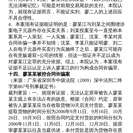
无法清晰记忆）可能是对前期交易尾款的支付。本院认
为，就现有证据而言，不能证实刘、廖二人的上述回应
不具合理性。
4、本案现有证据能证明的是：廖某江与刘某之间围绕涉
案电子元器件存在买卖关系；刘某投案至今一直坚称本
案系其一人策划、一人实施，廖某江、沈某、李某对其
合同诈骗一事并不知情；沈某、李某只能证明廖、刘二
人在电子元器件买卖行为实施终了之后，廖某江可能存
在有意躲避双×公司的情形，但这一指证并不足以成为
对廖某江定罪的充分依据。综上，本院认为，本案现有
证据不足以认定上诉人廖某江的行为构成合同诈骗罪。
十四、廖某某被控合同诈骗案
（来源：广东省深圳市中级法院（2009）深中法刑二终
字第867号刑事裁定书）
裁判要旨：一、就现有证据，无法认定原审被告人廖某
某主观上有非法占有的故意。根据《合同》约定，原审
被告人廖某某应当在收取货物50天后支付货款。廖某某
提取货物的时间分别为2006年9月11日、9月16日、10月
26日、10月30日，按照合同约定支付货款的时间分别为
2006年11月1日、11月6日、12月16日、12月20日。据原
审廖某某以往及当庭供述，未付货款是因为货物存在质