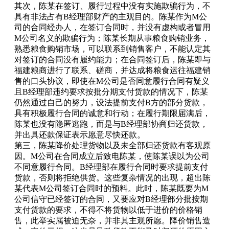
其次，陈某在签订、履行过程中没有实施欺骗行为，不
具有非法占有B经理部财产的主观目的。陈某作为M公
司的合同经办人，在签订合同时，并没有虚构或者冒用
M公司名义的欺骗行为；陈某长期从事粮食购销业务，
熟悉粮食购销市场，可以联系到销售客户，不能认定其
对签订的合同没有履约能力；在合同签订后，陈某即与
福建粮商进行了联系、磋商，并达成将粮食运往福建销
售的口头协议，即使在M公司是否同意履行合同有疑义
且B经理部违约要求按批分期支付货款的情况下，陈某
仍然通过自己的努力，设法提前支付B方的部分货款，
具有积极履行合同的诚意和行动；在履行期限届满后，
陈某也没有隐匿逃跑，而是与B经理部协商归还货款，
并出具还款保证表示愿意尽快还款。
第三，陈某降价处理货物以及未全部归还货款有客观原
因。M公司在合同成立后致电陈某，使陈某误以为公司
不同意履行合同。B经理部在履行合同时要求提前支付
货款，否则将拒绝供货。这些复杂情况的出现，超出陈
某代表M公司签订合同时的预料。此时，陈某既要为M
公司信守已经签订的合同，又要应对B经理部分批按期
支付货款的要求，不得不将货物以低于进价的价格销
售，此举实属被迫无奈，并非其主观所愿。降价销售造