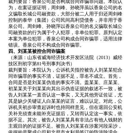
裁判要旨：香泉公司是否构成合同诈骗罪问题。本院认
为，在案证据证明，周剑峰、孙晓萍虽以香泉公司的名
义骗取长城公司融资款，大部分被二人用于归还周剑峰
控制的泰华（集团）公司民间高利贷债务，并非用于香
泉公司。周剑峰、孙晓萍以香泉公司的名义骗取长城公
司融资款的行为属于个人犯罪，非单位犯罪。原判认定
本案为单位犯罪，香泉公司构成合同诈骗罪，适用法律
错误。香泉公司不构成合同诈骗罪。
四、刘某某被控合同诈骗案
（来源：山东省威海经济技术开发区法院（2013）威经
技区刑初字第81号刑事判决书）
裁判要旨：本院认为，公诉机关指控被告人刘某某犯合
同诈骗罪的事实不清，证据不足，罪名不成立。首先，
合同是否是刘某某伪造的事实不清。盖某某、庄某某、
初某某关于刘某某向其出示伪造证据的叙述不一致，被
告人刘某某一直否认这一事实，又无其他旁证佐证，尤
其是缺少关键证人白某某的证言，难以认定。对此，公
诉机关初步审查起诉时也持同样意见，但在退回公安机
关补充侦查未能补充证据后，又转而认定这一事实，依
据不足。其次，被告人刘某某具有非法占有他人钱财的
主观目的的证据不足。被告人刘某某在涉案河段采沙，
依据的是聚成公司和文登市水利局签订的防洪除涝合