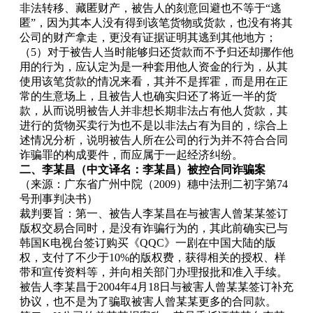
非法转移、藏匿财产，被告人的刻意回避也不等于“逃
匿”，因为其本人没有得到该笔货物或货款，也没有将其
公司的财产拿走，更没有证据证明其逃到其他地方；
（5）对于被告人当时能够归还货款而不予归还却挪作他
用的行为，应认定为是一种套用他人资金的行为，从其
使用该笔货款的情况来看，其并不是挥霍，而是用在正
常的生意场上，且被告人也确实归还了将近一半的货
款，从而说明被告人并非想长期非法占有他人货款，其
进行的货物买卖行为也不是以非法占有为目的，综合上
述情况分析，说明被告人所在公司的行为并不符合合同
诈骗罪的构成要件，而应属于一起经济纠纷。
二、李某昌（中文译名：李某昌）被控合同诈骗案
（来源：广东省广州中院（2009）穗中法刑二初字第74
号刑事判决书）
裁判要旨：第一、被告人李某昌在与被害人曾某某签订
版权交易合同时，是没有诈骗行为的，其此前确实已与
韩国K电视台签订购买《QQC》一剧在中国大陆的版
权，支付了不少于10%的版权费，获得相关的授权、样
带和宣传资料等，并向相关部门办理报批和准入手续。
被告人李某昌于2004年4月18日与被害人曾某某签订补充
协议，也不是为了骗取被害人曾某某更多的合同款。