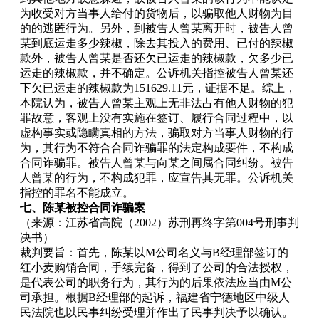
为收受对方当事人给付的货物后，以骗取他人财物为目
的的逃匿行为。另外，到被告人曾某离开时，被告人曾
某到底运走多少辣椒，除去其投入的费用、已付的辣椒
款外，被告人曾某是否还欠已运走的辣椒款，欠多少已
运走的辣椒款，并不确定。公诉机关指控被告人曾某还
下欠已运走的辣椒款为151629.11元，证据不足。综上，
本院认为，被告人曾某主观上无非法占有他人财物的犯
罪故意，客观上没有实施在签订、履行合同过程中，以
虚构事实或隐瞒真相的方法，骗取对方当事人财物的行
为，其行为不符合合同诈骗罪的法定构成要件，不构成
合同诈骗罪。被告人曾某与向某之间属合同纠纷。被告
人曾某的行为，不构成犯罪，应宣告其无罪。公诉机关
指控的罪名不能成立。
七、陈某被控合同诈骗案
（来源：江苏省高院（2002）苏刑再终字第004号刑事判
决书）
裁判要旨：首先，陈某以M公司名义与B经理部签订的
红小麦购销合同，手续完备，得到了公司的合法授权，
是代表公司的职务行为，其行为的后果依法应当由M公
司承担。根据B经理部的起诉，福建省宁德地区中级人
民法院也以民事纠纷受理并作出了民事判决予以确认。