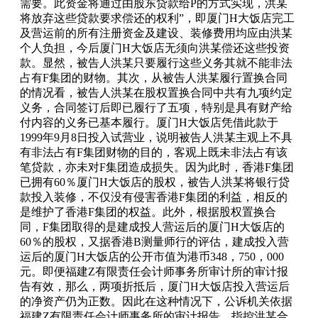
需要。此资金将通过由股东贷款给P的方式实现，洪某
将放弃这些贷款要求偿还的权利”，即厦门H大饭店完工
及营运前的所有注册资金及建设、装修费用均应由洪某
个人负担，今后厦门H大饭店无须向洪某偿还这些投资
款。显然，被告人洪某只要履行这些义务其就不能非法
占有F集团的财物。其次，从被告人洪某履行置换合同
的情况看，被告人洪某在股权置换合同中共有九项约定
义务，合同签订后即已履行了五项，特别是具有财产给
付内容的义务已基本履行。厦门H大饭店凭借此款于
1999年9月8日投入试营业，说明被告人洪某主观上不具
有非法占有F集团财物的目的，客观上既未非法占有该
笔贷款，亦未对F集团造成损失。因为此时，香港F集团
已拥有60％厦门H大饭店的股权，被告人洪某将银行贷
款投入装修，不仅没有侵害香港F集团的利益，相反的
是维护了香港F集团的权益。此外，根据股权置换合
同，F集团取得的是建成投人营运后的厦门H大饭店的
60％的股权，又据香港B测量师行的评估，建成投入营
运后的厦门H大饭店的公开市值为港币348，750，000
元。即便福建Z有限责任会计师事务所审计所的审计报
告有效，那么，两项折抵后，厦门H大饭店投入营运后
的净资产仍为正数。因此在这种情况下，公诉机关依据
福建Z有限责任会计师事务所的审计报告，指控洪某合