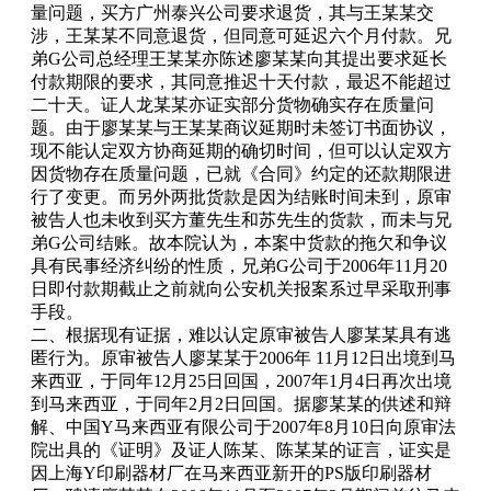
量问题，买方广州泰兴公司要求退货，其与王某某交
涉，王某某不同意退货，但同意可延迟六个月付款。兄
弟G公司总经理王某某亦陈述廖某某向其提出要求延长
付款期限的要求，其同意推迟十天付款，最迟不能超过
二十天。证人龙某某亦证实部分货物确实存在质量问
题。由于廖某某与王某某商议延期时未签订书面协议，
现不能认定双方协商延期的确切时间，但可以认定双方
因货物存在质量问题，已就《合同》约定的还款期限进
行了变更。而另外两批货款是因为结账时间未到，原审
被告人也未收到买方董先生和苏先生的货款，而未与兄
弟G公司结账。故本院认为，本案中货款的拖欠和争议
具有民事经济纠纷的性质，兄弟G公司于2006年11月20
日即付款期截止之前就向公安机关报案系过早采取刑事
手段。
二、根据现有证据，难以认定原审被告人廖某某具有逃
匿行为。原审被告人廖某某于2006年 11月12日出境到马
来西亚，于同年12月25日回国，2007年1月4日再次出境
到马来西亚，于同年2月2日回国。据廖某某的供述和辩
解、中国Y马来西亚有限公司于2007年8月10日向原审法
院出具的《证明》及证人陈某、陈某某的证言，证实是
因上海Y印刷器材厂在马来西亚新开的PS版印刷器材