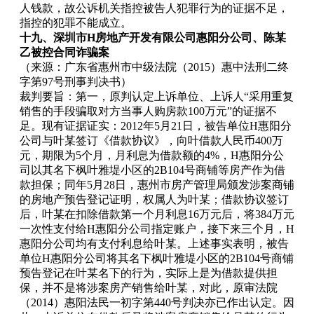
人钱款，故公诉机关指控被告人犯罪行为的证据不足，
指控的犯罪不能成立。
十九、深圳市H房地产开发有限公司惠阳分公司、陈某
乙被控合同诈骗案
（来源：广东省惠州市中级法院（2015）惠中法刑二终
字第97号刑事判决书）
裁判要旨：第一，原判认定上诉单位、上诉人“采用重复
销售的手段骗取对方当事人购房款100万元”的证据不
足。现有证据证实：2012年5月21日，被告单位H惠阳分
公司与叶某签订《借款协议》，向叶借款人民币400万
元，期限为5个月，月利息为借款额的4%，H惠阳分公
司以其名下枫叶雅堤小区的2B104号商铺等房产作为借
款担保；同年5月28日，惠州市房产管理局颁发涉案商铺
的房地产预告登记证明，权属人为叶某；借款协议签订
后，叶某在扣除借款第一个月利息16万元后，将384万元
一次性支付给H惠阳分公司指定账户，接下来三个月，H
惠阳分公司均有支付利息给叶某。上述事实表明，被告
单位H惠阳分公司将其名下枫叶雅堤小区的2B104号商铺
预告登记在叶某名下的行为，实际上是为借款提供担
保，并不是将涉案房产销售给叶某，对此，原审法院
（2014）惠阳法民一初字第440号判决亦已作出认定。因