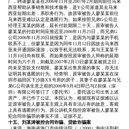
厂，聘请廖某某在2006年11月至2007年2月期间前往马来
西亚帮助从事销售和技术服务，是Y公司派遣其去马来
西亚短期出差，系职务行为。故原审被告人廖某某前往
马来西亚难以认定是逃匿行为。如果按照兄弟G公司总
经理王某某的陈述，延长付款期限二十天，原审被告人
廖某某的付款时间应推迟至2006年11月25日，而兄弟G
公司2006年11月20日就报案了，是因为与廖某某的手机
联系不上，但廖某某是因为同年11月12日因故去马来西
亚未开通国际漫游，以致手机无法联系，其与王某某于
11月10日尚有联系。而如果按照原审被告人辩称的延期
时间为六个月，则截至2007年2月13日廖某某被抓之日，
尚未至货款支付期限。廖某某出售房屋的事实，亦无法
证明其有逃匿的行为。经查明，原审被告人廖某某在深
圳市福田区下沙路XX号房的房子，其妻子在廖某某与兄
弟G公司谈生意之前的2006年9月4日即已与Z担保（深
圳）有限公司签订了《委托书》，委托该公司出售上述
房产，并已作了公证。本院认为，根据现有证据难以认
定原审被告人廖某某主观上具有非法占有的故意，客观
上具有逃匿的行为。原公诉机关指控原审被告人廖某某
犯合同诈骗罪的事实不清，证据不足。
十五、刘某涛被控合同诈骗、贷款诈骗案
（来源：海南省海口市中级法院（（2000）海中法刑初