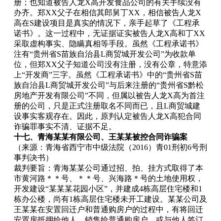
册；也知道被告人龙X高开发食品公司的有关手续没有
办齐。郑XX父子在相信其郎舅丁XX，相信被告人龙X
高在S建设项目是真实的情况下，亲手起草了《工程承
诺书》。这一过程中，无证据证实被告人龙X高和丁XX
采取虚构事实、隐瞒真相等手段。虽然《工程承诺书》
注有“贵州省S苗族自治县L商贸城开发公司”为收款单
位，但郑XX父子知道公司没有注册，没有公章，特意添
上“开发商”三字。虽然《工程承诺书》中的“贵州省S苗
族自治县L商贸城开发公司”与后来注册的“贵州省S黔松
房地产开发有限公司”不同，但属以被告人龙X高为首注
册的公司，只是正式注册取名不同而已，且L商贸城建
设事实客观存在。因此，原判认定被告人龙X高犯合同
诈骗罪事实不清、证据不足。
十七、青海某某有限公司、王某某被控合同诈骗案
（来源：青海省西宁市中级法院（2016）青01刑初6号刑
事判决书）
裁判要旨：青海某某公司通过招、拍、挂方式取得了本
市黄河路＊＊号、＊＊号、兴海路＊号的土地使用权，
开发建设“某某某花园小区”，并建成4栋高层住宅楼和1
栋办公楼，尚有1栋高层住宅楼未开工建设。某某公司及
王某某在安置回迁户和普通购房户的过程中，有将回迁
安置房抵押给他人、销售给普通购房户，或与他人签订