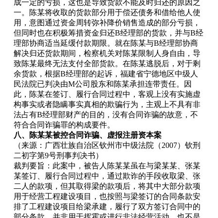
成一定的亏损，这也是导致货款不能及时归还的原因之
一。陈某将收取的货款部分用于偿还债务和借给他人使
用，意图通过资金周转弥补降价销售造成的部分亏损，
但同时也在积极筹措资金归还B经理部的货款，并与B经
理部协商适当延缓付款期限。就在陈某与B经理部协商
解决归还货款期间，检察机关对陈某限制人身自由，导
致陈某最终无法支付全部货款。在陈某逃脱后，对于剩
余货款，根据B经理部的起诉，福建省宁德地区中级人
民法院已判决由M公司股东和陈某承担连带责任。因
此，陈某在签订、履行合同过程中，客观上没有实施虚
构事实或者隐瞒事实真相的欺骗行为，主观上不具有非
法占有B经理部财产的目的，没有合同诈骗的故意，不
符合合同诈骗罪的构成要件。
八、陈某某被控合同诈骗、虚报注册资本案
（来源：广西壮族自治区钦州市中级法院（2007）钦刑
二初字第9号刑事判决书）
裁判要旨：此案中，被告人陈某某虽在与梁某某、张某
某签订、履行合同过程中，通过欺诈的手段收取梁、张
二人的款项，但其取得梁的款项后，将其中大部分款项
用于经营工程建设项目，也按照与梁签订的合同条款安
排了工程建设项目给梁承建，履行了双方签订合同中的
部分条款，并非用于挥霍或进行非法经营活动，也不是