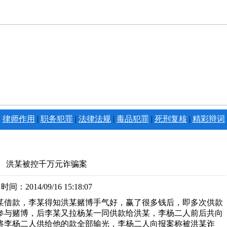
|
律师作用
|
职务犯罪
|
法律法规
|
毒品犯罪
|
死刑复核
|
精彩辩词
洪某被控千万元诈骗案
时间：2014/09/16 15:18:07
李某借款，李某得知洪某赌博手气好，赢了很多钱后，即多次供款
参与赌博，后李某又拉杨某一同供款给洪某，李杨二人前后共向
博将李杨二人供给他的款全部输光，李杨二人向报案称被洪某诈