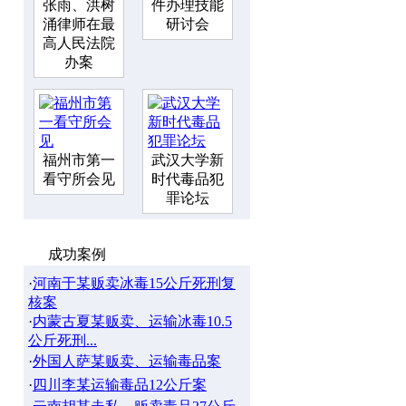
张雨、洪树
件办理技能
涌律师在最
研讨会
高人民法院
办案
福州市第一
武汉大学新
看守所会见
时代毒品犯
罪论坛
成功案例
·
河南于某贩卖冰毒15公斤死刑复
核案
·
内蒙古夏某贩卖、运输冰毒10.5
公斤死刑...
·
外国人萨某贩卖、运输毒品案
·
四川李某运输毒品12公斤案